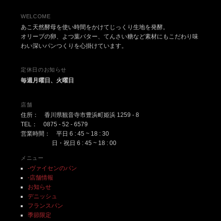
WELCOME
あこ天然酵母を使い時間をかけてじっくり生地を発酵。
オリーブの卵、よつ葉バター、てんさい糖など素材にもこだわり味
わい深いパンつくりを心掛けています。
定休日のお知らせ
毎週月曜日、火曜日
店舗
住所： 香川県観音寺市豊浜町姫浜 1259 - 8
TEL： 0875 - 52 - 6579
営業時間： 平日 6 : 45 ~ 18 : 30
日・祝日 6 : 45 ~ 18 : 00
メニュー
-ヴァイセンのパン
-店舗情報
お知らせ
デニッシュ
フランスパン
季節限定