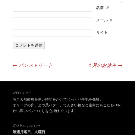
名前
※
メール
※
サイト
←
パンストリート
１月のお休み
→
投稿ナビゲーション
WELCOME
あこ天然酵母を使い時間をかけてじっくり生地を発酵。
オリーブの卵、よつ葉バター、てんさい糖など素材にもこだわり味
わい深いパンつくりを心掛けています。
定休日のお知らせ
毎週月曜日、火曜日